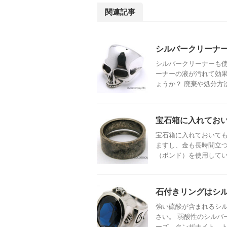
関連記事
シルバークリーナ
シルバークリーナーも
ーナーの液が汚れて効
ょうか？ 廃棄や処分方法
宝石箱に入れてお
宝石箱に入れておいて
ますし、金も長時間立
（ボンド）を使用している
石付きリングはシ
強い硫酸が含まれるシ
さい。 弱酸性のシルバ
ーズ、タンザナイト、トル