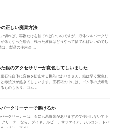
ーの正しい廃棄方法
使い切れば、容器だけを捨てればいいのですが、液体シルバークリ
果が薄くなった場合、残った液体はどうやって捨てればいいのでし
は、製品の使用法 ...
いた銀のアクセサリーが変色してしいました
も宝石箱自体に変色を防止する機能はありません。銀は早く変色し
つと赤焼けが起きてしまいます。宝石箱の中には、ゴム系の接着剤
ものもあり、ゴム ...
ルバークリーナーで磨けるか
ルバークリーナーは、石にも悪影響がありますので使用しないで下
ークリーナーなら、ダイヤ、ルビー、サファイア、ジルコン、トパ
マリン、アメシ ...