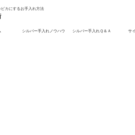
カピカにするお手入れ方法
術
ム
シルバー手入れノウハウ
シルバー手入れＱ＆Ａ
サ