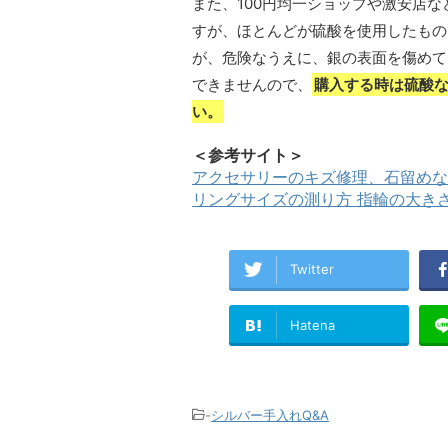
また、100円均一ショップや激安店
すが、ほとんどが硫酸を使用したもの
が、危険なうえに、銀の表面を傷めて
できませんので、
購入する時は硫酸
い。
＜参考サイト＞
アクセサリーのキズ修理、石留めな
リングサイズの測り方 指輪の大き
Twitter
Hatena
-
シルバー手入れQ&A